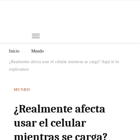
Mi
Notici
de
Ch
Chiap
Méxi
y el
Inicio
Mundo
Mund
¿Realmente afecta usar el celular mientras se carga? Aquí te lo
explicamos
MUNDO
¿Realmente afecta
usar el celular
mientras se carga?