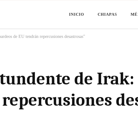
INICIO
CHIAPAS
MÉ
Minuto Chiapas
oticias de Chiapas, México y el Mundo
ardeos de EU tendrán repercusiones desastrosas”
tundente de Irak
 repercusiones de