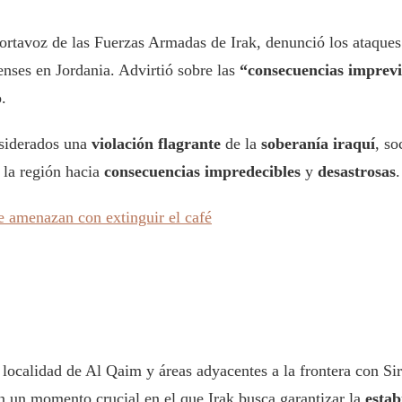
ortavoz de las Fuerzas Armadas de Irak, denunció los ataques
enses en Jordania. Advirtió sobre las
“consecuencias imprevi
.
nsiderados una
violación flagrante
de la
soberanía iraquí
, so
 la región hacia
consecuencias impredecibles
y
desastrosas
.
e amenazan con extinguir el café
localidad de Al Qaim y áreas adyacentes a la frontera con Sir
n un momento crucial en el que Irak busca garantizar la
estab