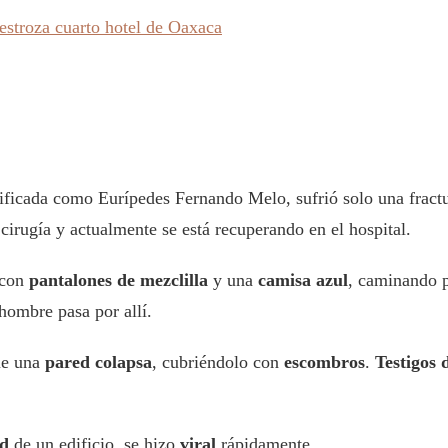
estroza cuarto hotel de Oaxaca
ntificada como Eurípedes Fernando Melo, sufrió solo una fractu
irugía y actualmente se está recuperando en el hospital.
 con
pantalones de mezclilla
y una
camisa azul
, caminando 
hombre pasa por allí.
ue una
pared colapsa
, cubriéndolo con
escombros
.
Testigos 
ad
de un edificio, se hizo
viral
rápidamente.