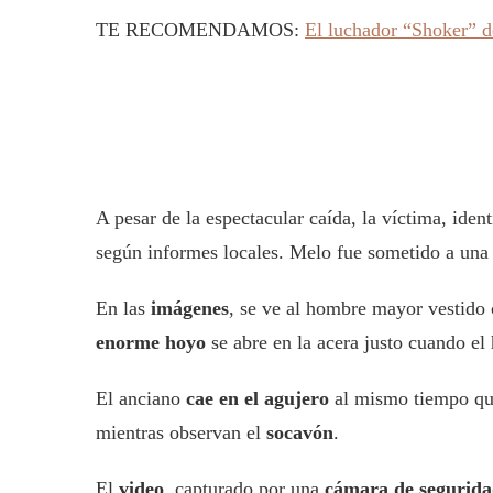
TE RECOMENDAMOS:
El luchador “Shoker” d
A pesar de la espectacular caída, la víctima, ide
según informes locales. Melo fue sometido a una c
En las
imágenes
, se ve al hombre mayor vestido
enorme hoyo
se abre en la acera justo cuando el 
El anciano
cae en el agujero
al mismo tiempo q
mientras observan el
socavón
.
El
video
, capturado por una
cámara de segurid