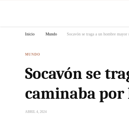
N
Inicio
Mundo
Socavón se traga a un hombre mayor 
MUNDO
Socavón se tr
caminaba por l
ABRIL 4, 2024