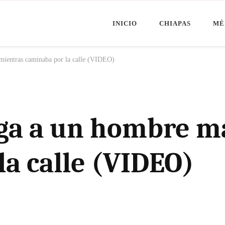
INICIO
CHIAPAS
MÉ
Minuto Chiapas
oticias de Chiapas, México y el Mundo
mientras caminaba por la calle (VIDEO)
aga a un hombre m
a calle (VIDEO)