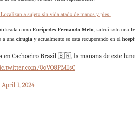
 Localizan a sujeto sin vida atado de manos y pies
entificada como
Eurípedes Fernando Melo
, sufrió solo una
f
o a una
cirugía
y actualmente se está recuperando en el
hospi
en Cachoeiro Brasil 🇧🇷, la mañana de este lunes
ic.twitter.com/0oVO8PMIsC
)
April 1, 2024