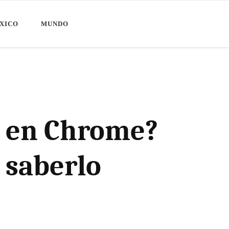
XICO
MUNDO
a en Chrome?
n saberlo