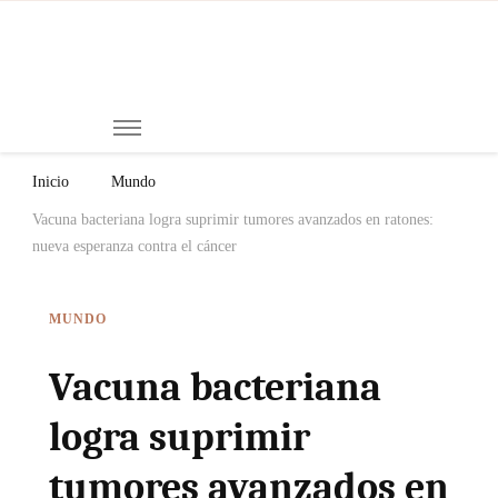
Mi
Notici
de
Ch
Chiap
Méxi
y el
Inicio
Mundo
Mund
Vacuna bacteriana logra suprimir tumores avanzados en ratones:
nueva esperanza contra el cáncer
MUNDO
Vacuna bacteriana
logra suprimir
tumores avanzados en