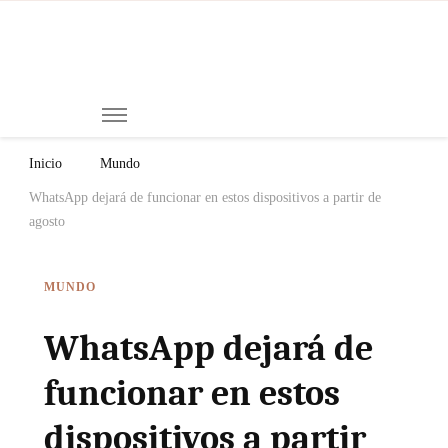
Mi
Notici
de
Ch
Chiap
Méxi
y el
Inicio
Mundo
Mund
WhatsApp dejará de funcionar en estos dispositivos a partir de
agosto
MUNDO
WhatsApp dejará de
funcionar en estos
dispositivos a partir