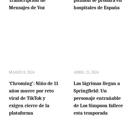
Transcripción de
pulmón se probará en
Mensajes de Voz
hospitales de España
MARZO 9, 2024
ABRIL 25, 2024
‘Chroming’: Niño de 11
Las lágrimas llegan a
años muere por reto
Springfield: Un
viral de TikTok y
personaje entrañable
exigen cierre de la
de Los Simpson fallece
plataforma
esta temporada