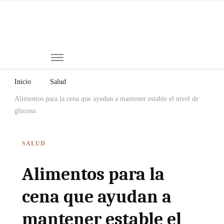
Mi
Notici
de
Ch
Chiap
Méxi
y el
Inicio
Salud
Mund
Alimentos para la cena que ayudan a mantener estable el nivel de
glucosa
SALUD
Alimentos para la
cena que ayudan a
mantener estable el