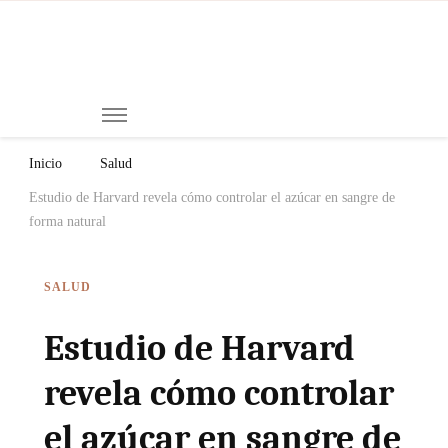
Mi
Notici
de
Ch
Chiap
Méxi
y el
Inicio
Salud
Mund
Estudio de Harvard revela cómo controlar el azúcar en sangre de
forma natural
SALUD
Estudio de Harvard
revela cómo controlar
el azúcar en sangre de