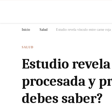
N
Inicio
Salud
Estudio revela vínculo entre carne roj
SALUD
Estudio revela
procesada y p
debes saber?