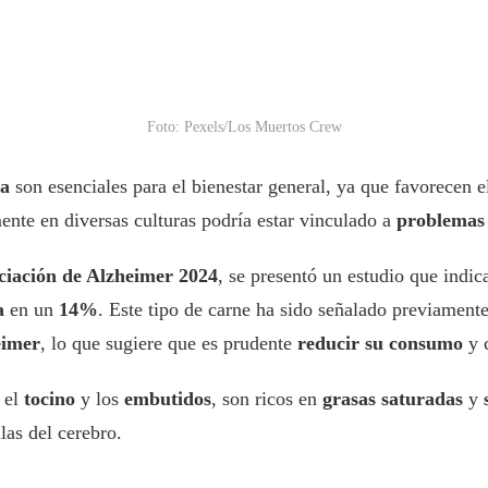
Foto: Pexels/Los Muertos Crew
ca
son esenciales para el bienestar general, ya que favorecen
nte en diversas culturas podría estar vinculado a
problemas
ciación de Alzheimer 2024
, se presentó un estudio que indi
a
en un
14%
. Este tipo de carne ha sido señalado previamen
eimer
, lo que sugiere que es prudente
reducir su consumo
y c
 el
tocino
y los
embutidos
, son ricos en
grasas saturadas
y
las del cerebro.