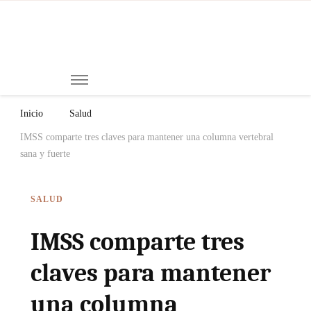
Mi
Notici
de
Ch
Chiap
Méxi
y el
Inicio
Salud
Mund
IMSS comparte tres claves para mantener una columna vertebral
sana y fuerte
SALUD
IMSS comparte tres
claves para mantener
una columna