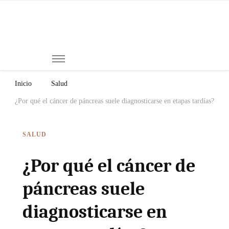
Mi
Notici
de
Ch
Chiap
Méxi
y el
Inicio
Salud
Mund
¿Por qué el cáncer de páncreas suele diagnosticarse en etapas tardías?
SALUD
¿Por qué el cáncer de
páncreas suele
diagnosticarse en