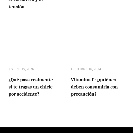
tensión
ENERO 15, 2026
OCTUBRE 16, 2024
¿Qué pasa realmente
Vitamina C: ¿quiénes
si te tragas un chicle
deben consumirla con
por accidente?
precaución?