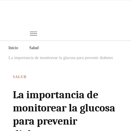
Mi
Notici
de
Ch
Chiap
Méxi
y el
Inicio
Salud
Mund
La importancia de monitorear la glucosa para prevenir diabetes
SALUD
La importancia de
monitorear la glucosa
para prevenir