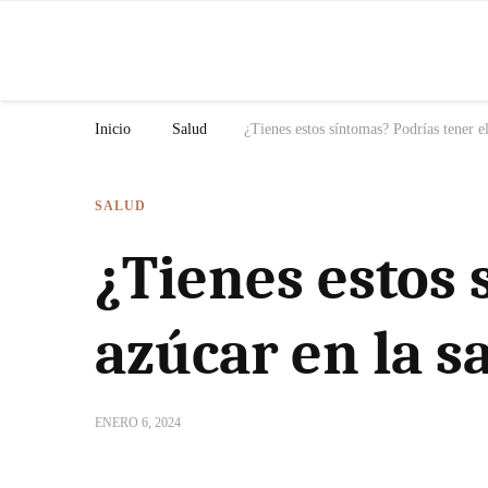
N
Inicio
Salud
¿Tienes estos síntomas? Podrías tener el
SALUD
¿Tienes estos 
azúcar en la s
ENERO 6, 2024