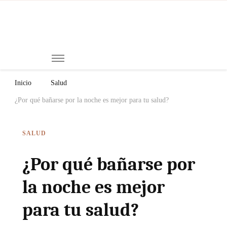
Mi
Notici
de
Ch
Chiap
Méxi
y el
Inicio
Salud
Mund
¿Por qué bañarse por la noche es mejor para tu salud?
SALUD
¿Por qué bañarse por
la noche es mejor
para tu salud?