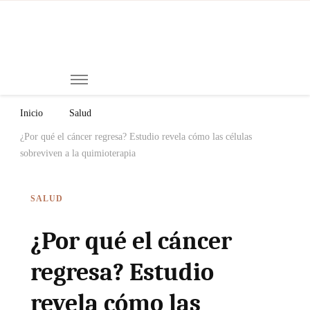
Mi
Notici
de
Ch
Chiap
Méxi
y el
Inicio
Salud
Mund
¿Por qué el cáncer regresa? Estudio revela cómo las células
sobreviven a la quimioterapia
SALUD
¿Por qué el cáncer
regresa? Estudio
revela cómo las