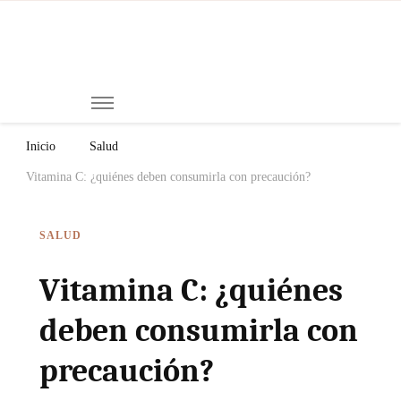
Mi
Notici
de
Ch
Chiap
Méxi
y el
Inicio
Salud
Mund
Vitamina C: ¿quiénes deben consumirla con precaución?
SALUD
Vitamina C: ¿quiénes
deben consumirla con
precaución?