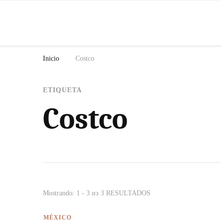
N
Inicio
Costco
ETIQUETA
Costco
Mostrando: 1 - 3 из 3 RESULTADOS
MÉXICO