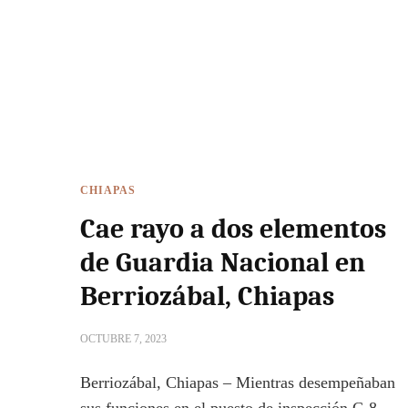
CHIAPAS
Cae rayo a dos elementos
de Guardia Nacional en
Berriozábal, Chiapas
OCTUBRE 7, 2023
Berriozábal, Chiapas – Mientras desempeñaban
sus funciones en el puesto de inspección C-8,