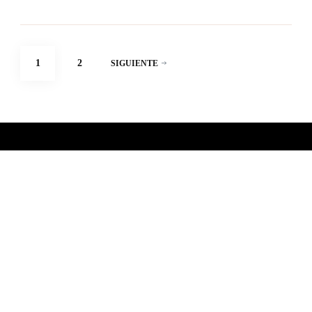
Paginación
PÁGINA
PÁGINA
1
2
SIGUIENTE
de
entradas