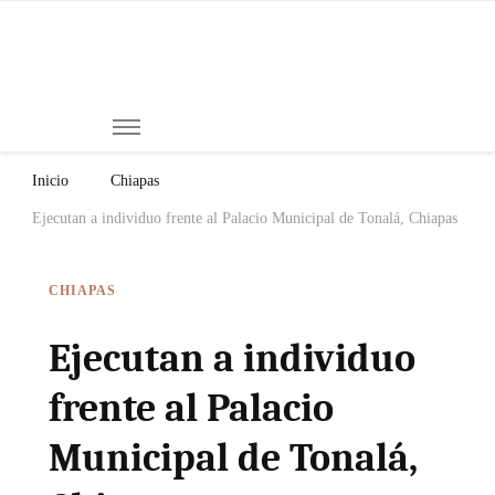
Mi
Notici
de
Ch
Chiap
Méxi
y el
Inicio
Chiapas
Mund
Ejecutan a individuo frente al Palacio Municipal de Tonalá, Chiapas
CHIAPAS
Ejecutan a individuo
frente al Palacio
Municipal de Tonalá,