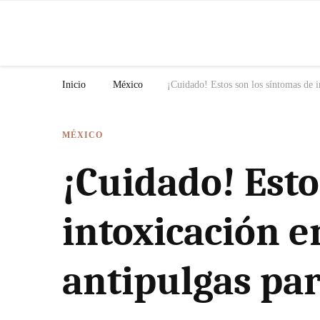
N
Inicio
México
¡Cuidado! Estos son los síntomas de 
MÉXICO
¡Cuidado! Esto
intoxicación e
antipulgas pa