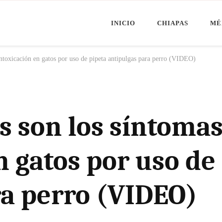
INICIO
CHIAPAS
MÉ
Minuto Chiapas
oticias de Chiapas, México y el Mundo
intoxicación en gatos por uso de pipeta antipulgas para perro (VIDEO)
s son los síntomas
n gatos por uso de
ra perro (VIDEO)