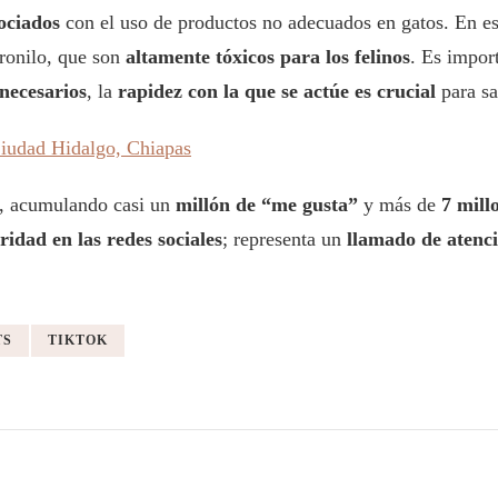
sociados
con el uso de productos no adecuados en gatos. En est
pronilo, que son
altamente tóxicos para los felinos
. Es impor
necesarios
, la
rapidez con la que se actúe es crucial
para sa
Ciudad Hidalgo, Chiapas
, acumulando casi un
millón de “me gusta”
y más de
7 mill
idad en las redes sociales
; representa un
llamado de atenci
TS
TIKTOK