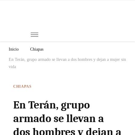
Mi
Notici
de
Ch
Chiap
Méxi
y el
Inicio
Chiapas
Mund
En Terán, grupo armado se llevan a dos hombres y dejan a mujer sin
vida
CHIAPAS
En Terán, grupo
armado se llevan a
dos hombres y dejan a