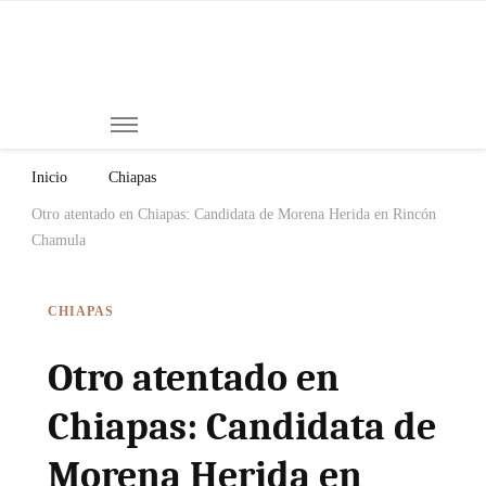
Mi
Notici
de
Ch
Chiap
Méxi
y el
Inicio
Chiapas
Mund
Otro atentado en Chiapas: Candidata de Morena Herida en Rincón
Chamula
CHIAPAS
Otro atentado en
Chiapas: Candidata de
Morena Herida en