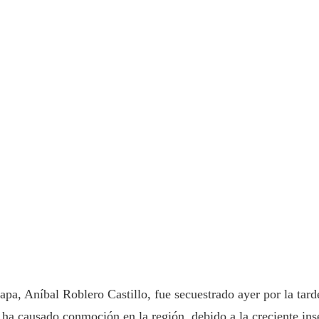
pa, Aníbal Roblero Castillo, fue secuestrado ayer por la tarde
o ha causado conmoción en la región, debido a la creciente ins