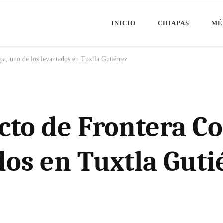
INICIO
CHIAPAS
MÉ
Minuto Chiapas
oticias de Chiapas, México y el Mundo
pa, uno de los levantados en Tuxtla Gutiérrez
ecto de Frontera C
dos en Tuxtla Guti