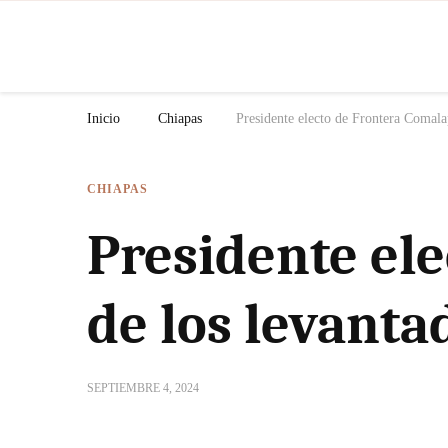
N
Inicio
Chiapas
Presidente electo de Frontera Comala
CHIAPAS
Presidente el
de los levanta
SEPTIEMBRE 4, 2024