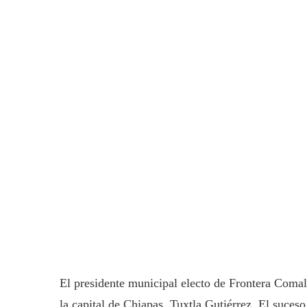
El presidente municipal electo de Frontera Comala
la capital de Chiapas, Tuxtla Gutiérrez. El suces