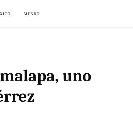
XICO
MUNDO
omalapa, uno
érrez