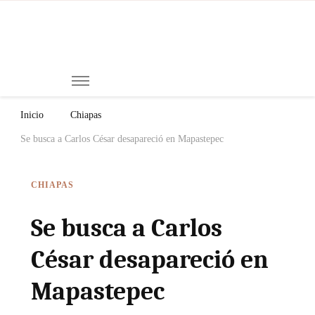
Mi
Notici
de
Ch
Chiap
Méxi
y el
Inicio
Chiapas
Mund
Se busca a Carlos César desapareció en Mapastepec
CHIAPAS
Se busca a Carlos
César desapareció en
Mapastepec