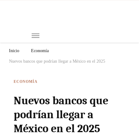
Mi
Notici
de
Ch
Chiap
Méxi
y el
Inicio
Economía
Mund
Nuevos bancos que podrían llegar a México en el 2025
ECONOMÍA
Nuevos bancos que
podrían llegar a
México en el 2025