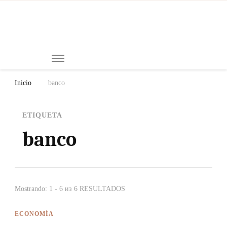
Mi
Notici
de
Ch
Chiap
Méxi
y el
Inicio
banco
Mund
ETIQUETA
banco
Mostrando: 1 - 6 из 6 RESULTADOS
ECONOMÍA