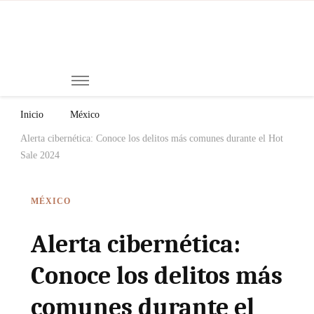
Mi
Notici
de
Ch
Chiap
Méxi
y el
Inicio
México
Mund
Alerta cibernética: Conoce los delitos más comunes durante el Hot
Sale 2024
MÉXICO
Alerta cibernética:
Conoce los delitos más
comunes durante el