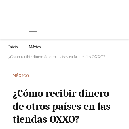
Mi
Notici
de
Ch
Chiap
Méxi
y el
Inicio
México
Mund
¿Cómo recibir dinero de otros países en las tiendas OXXO?
MÉXICO
¿Cómo recibir dinero
de otros países en las
tiendas OXXO?