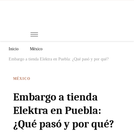
Mi
Notici
de
Ch
Chiap
Méxi
y el
Inicio
México
Mund
Embargo a tienda Elektra en Puebla: ¿Qué pasó y por qué?
MÉXICO
Embargo a tienda
Elektra en Puebla:
¿Qué pasó y por qué?