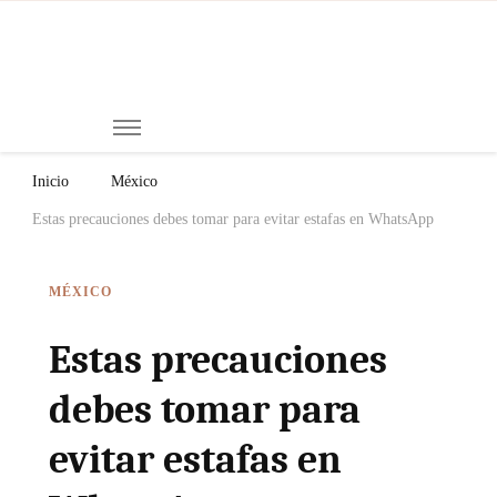
Mi
Notici
de
Ch
Chiap
Méxi
y el
Inicio
México
Mund
Estas precauciones debes tomar para evitar estafas en WhatsApp
MÉXICO
Estas precauciones
debes tomar para
evitar estafas en