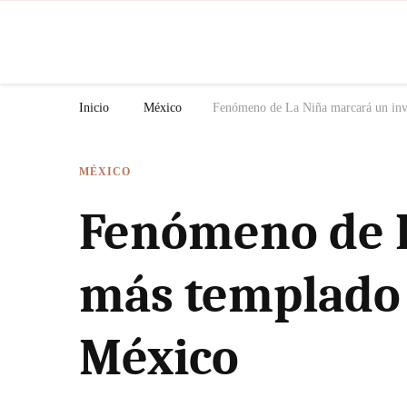
N
Inicio
México
Fenómeno de La Niña marcará un invi
MÉXICO
Fenómeno de L
más templado 
México