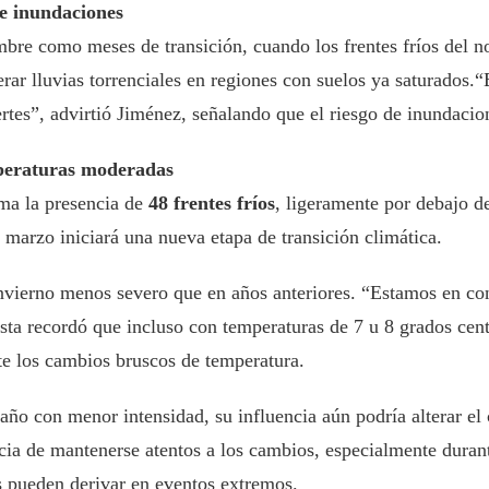
de inundaciones
bre como meses de transición, cuando los frentes fríos del n
rar lluvias torrenciales en regiones con suelos ya saturados.
tes”, advirtió Jiménez, señalando que el riesgo de inundacion
mperaturas moderadas
ma la presencia de
48 frentes fríos
, ligeramente por debajo d
 marzo iniciará una nueva etapa de transición climática.
invierno menos severo que en años anteriores. “Estamos en co
ista recordó que incluso con temperaturas de 7 u 8 grados cen
e los cambios bruscos de temperatura.
 año con menor intensidad, su influencia aún podría alterar e
a de mantenerse atentos a los cambios, especialmente durante
os pueden derivar en eventos extremos.