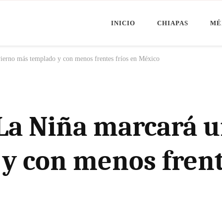
INICIO
CHIAPAS
MÉ
Minuto Chiapas
oticias de Chiapas, México y el Mundo
erno más templado y con menos frentes fríos en México
a Niña marcará u
y con menos frent