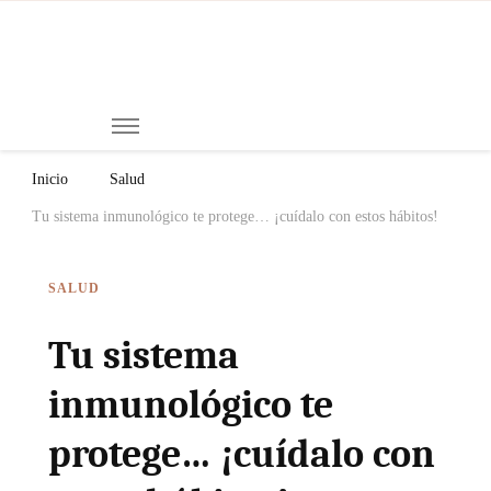
Mi
Notici
de
Ch
Chiap
Méxi
y el
Inicio
Salud
Mund
Tu sistema inmunológico te protege… ¡cuídalo con estos hábitos!
SALUD
Tu sistema
inmunológico te
protege… ¡cuídalo con