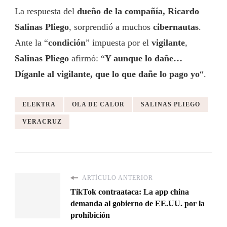
La respuesta del
dueño de la compañía, Ricardo
Salinas Pliego
, sorprendió a muchos
cibernautas
.
Ante la “
condición
” impuesta por el
vigilante
,
Salinas Pliego
afirmó: “
Y aunque lo dañe…
Díganle al vigilante, que lo que dañe lo pago yo
“.
ELEKTRA
OLA DE CALOR
SALINAS PLIEGO
VERACRUZ
ARTÍCULO ANTERIOR
TikTok contraataca: La app china
demanda al gobierno de EE.UU. por la
prohibición