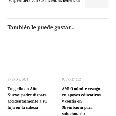
sorprenderá con sus increíbles beneficios
También le puede gustar...
ENERO 3, 2024
JULIO 27, 2024
Tragedia en Año
AMLO admite rezago
Nuevo: padre dispara
en apoyos educativos
accidentalmente a su
y confía en
hija en la cabeza
Sheinbaum para
solucionarlo