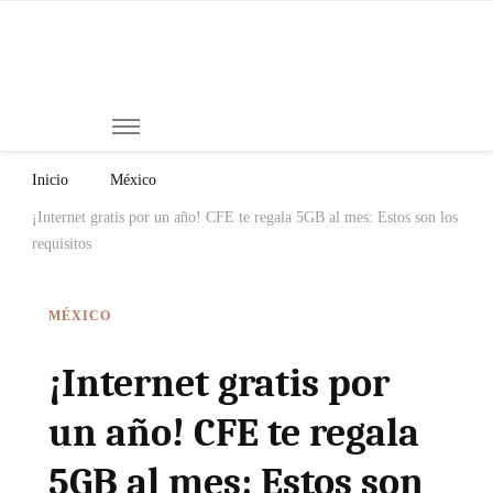
Mi
Notici
de
Ch
Chiap
Méxi
y el
Inicio
México
Mund
¡Internet gratis por un año! CFE te regala 5GB al mes: Estos son los
requisitos
MÉXICO
¡Internet gratis por
un año! CFE te regala
5GB al mes: Estos son