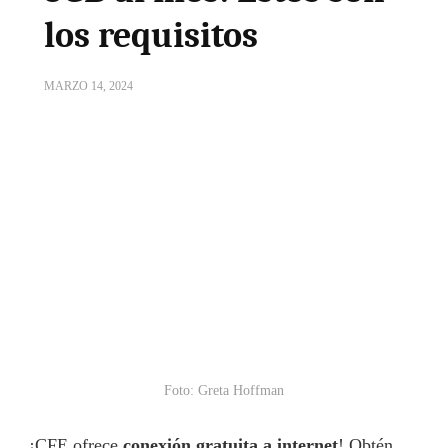
los requisitos
MARZO 14, 2024
Foto: Greta Hoffman
¡CFE ofrece
conexión gratuita a internet
! Obtén