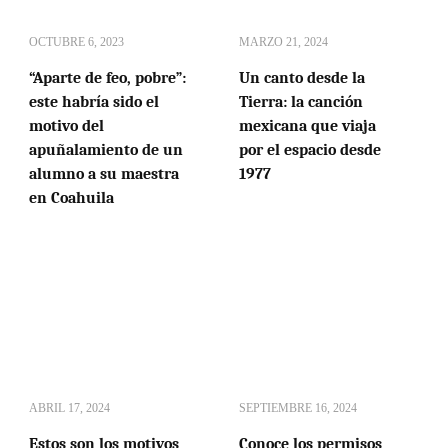
OCTUBRE 6, 2023
MARZO 21, 2024
“Aparte de feo, pobre”:
Un canto desde la
este habría sido el
Tierra: la canción
motivo del
mexicana que viaja
apuñalamiento de un
por el espacio desde
alumno a su maestra
1977
en Coahuila
ABRIL 17, 2024
SEPTIEMBRE 16, 2024
Estos son los motivos
Conoce los permisos