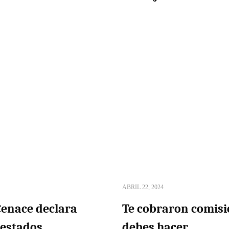
ABRIL 22, 2024
Cenace declara
Te cobraron comisió
 estados
debes hacer