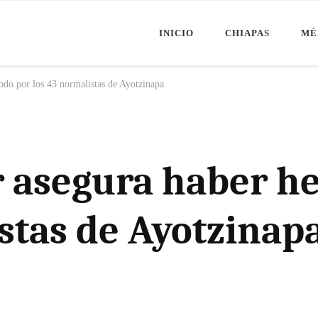
INICIO
CHIAPAS
MÉ
Minuto Chiapas
oticias de Chiapas, México y el Mundo
do por los 43 normalistas de Ayotzinapa
 asegura haber he
stas de Ayotzinap