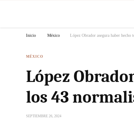
N
Inicio
México
López Obrador asegura haber hecho to
MÉXICO
López Obrador
los 43 normali
SEPTIEMBRE 26, 2024