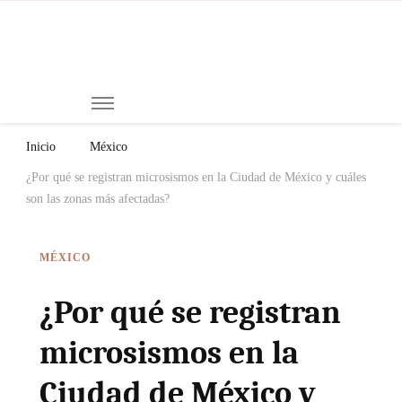
Mi
Notici
de
Ch
Chiap
Méxi
y el
Inicio
México
Mund
¿Por qué se registran microsismos en la Ciudad de México y cuáles
son las zonas más afectadas?
MÉXICO
¿Por qué se registran
microsismos en la
Ciudad de México y