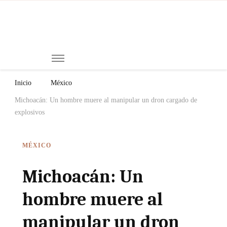
Mi
Notici
de
Ch
Chiap
Méxi
y el
Inicio
México
Mund
Michoacán: Un hombre muere al manipular un dron cargado de
explosivos
MÉXICO
Michoacán: Un
hombre muere al
manipular un dron