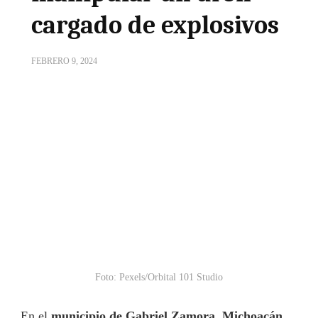
cargado de explosivos
FEBRERO 9, 2024
Foto: Pexels/Orbital 101 Studio
En el
municipio de Gabriel Zamora, Michoacán
,