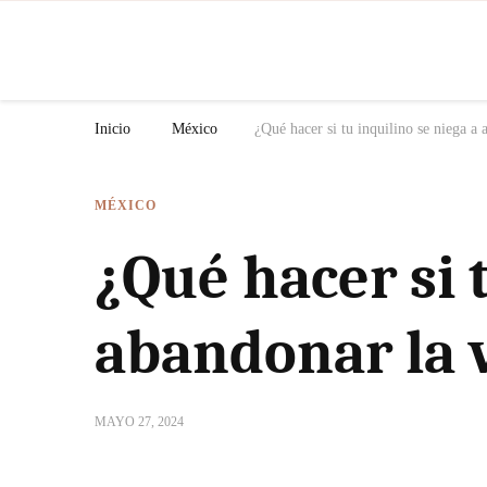
N
Inicio
México
¿Qué hacer si tu inquilino se niega a
MÉXICO
¿Qué hacer si 
abandonar la 
MAYO 27, 2024