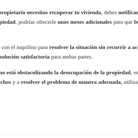
ropietario necesitas recuperar tu vivienda
, debes
notifica
opiedad
, podrías ofrecerle
unos meses adicionales
para que
b
con el inquilino para
resolver la situación sin recurrir a ac
olución satisfactoria
para ambas partes.
ino está obstaculizando la desocupación de la propiedad
, e
echos
y a
resolver el problema de manera adecuada
, utili