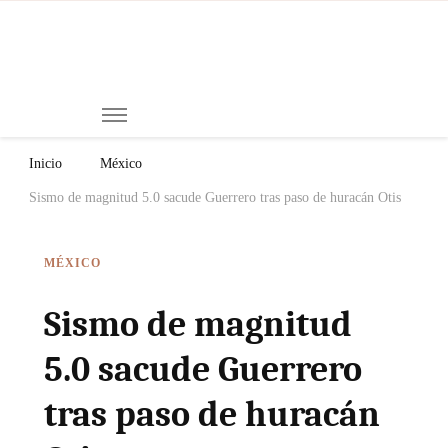
Mi
Notici
de
Ch
Chiap
Méxi
y el
Inicio
México
Mund
Sismo de magnitud 5.0 sacude Guerrero tras paso de huracán Otis
MÉXICO
Sismo de magnitud
5.0 sacude Guerrero
tras paso de huracán