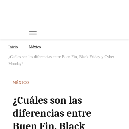
Mi
Notici
de
Ch
Chiap
Méxi
y el
Inicio
México
Mund
¿Cuáles son las diferencias entre Buen Fin, Black Friday y Cyber
Monday?
MÉXICO
¿Cuáles son las
diferencias entre
Buen Fin, Black