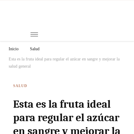
Mi
Notici
de
Ch
Chiap
Méxi
y el
Inicio
Salud
Mund
Esta es la fruta ideal para regular el azúcar en sangre y mejorar la
salud general
SALUD
Esta es la fruta ideal
para regular el azúcar
en sangre y mejorar la