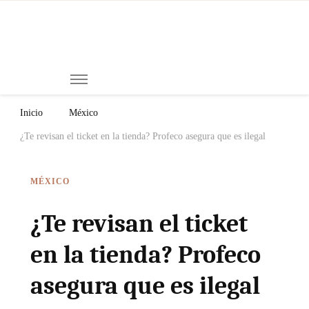
Mi
Notici
de
Ch
Chiap
Méxi
y el
Inicio
México
Mund
¿Te revisan el ticket en la tienda? Profeco asegura que es ilegal
MÉXICO
¿Te revisan el ticket
en la tienda? Profeco
asegura que es ilegal