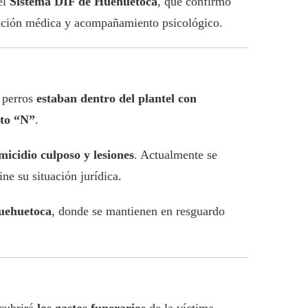
el
Sistema DIF de Huehuetoca
, que confirmó
ación médica y acompañamiento psicológico.
 perros
estaban dentro del plantel con
rto “N”
.
micidio culposo y lesiones
. Actualmente se
ne su situación jurídica.
uehuetoca
, donde se mantienen en resguardo