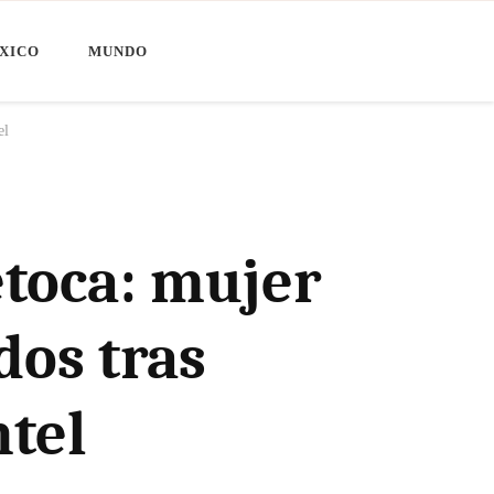
XICO
MUNDO
el
toca: mujer
dos tras
ntel