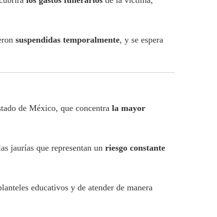
 cubrirá
los gastos funerarios
de la víctima,
ueron
suspendidas temporalmente
, y se espera
Estado de México, que concentra
la mayor
las jaurías que representan un
riesgo constante
planteles educativos y de atender de manera