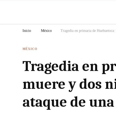
N
Inicio
México
Tragedia en primaria de Huehuetoca: m
MÉXICO
Tragedia en p
muere y dos ni
ataque de una 