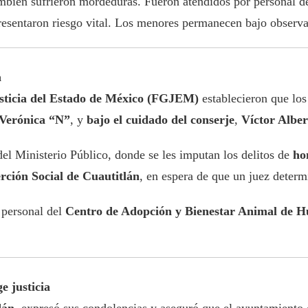
mbién sufrieron mordeduras. Fueron atendidos por personal d
resentaron riesgo vital. Los menores permanecen bajo observ
a
usticia del Estado de México (FGJEM)
establecieron que los
Verónica “N”
, y
bajo el cuidado del conserje
,
Víctor Albe
el Ministerio Público, donde se les imputan los delitos de
ho
rción Social de Cuautitlán
, en espera de que un juez determi
 personal del
Centro de Adopción y Bienestar Animal de H
e justicia