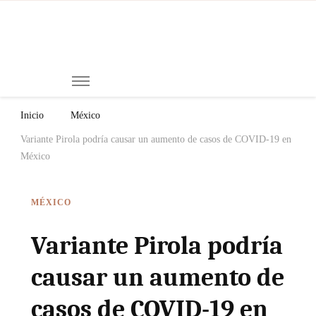
Mi
Notici
de
Ch
Chiap
Méxi
y el
Inicio
México
Mund
Variante Pirola podría causar un aumento de casos de COVID-19 en
México
MÉXICO
Variante Pirola podría
causar un aumento de
casos de COVID-19 en