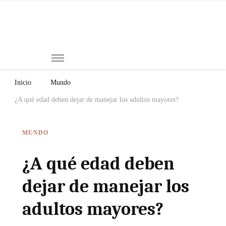
Mi
Notici
de
Ch
Chiap
Méxi
y el
Inicio
Mundo
Mund
¿A qué edad deben dejar de manejar los adultos mayores?
MUNDO
¿A qué edad deben
dejar de manejar los
adultos mayores?