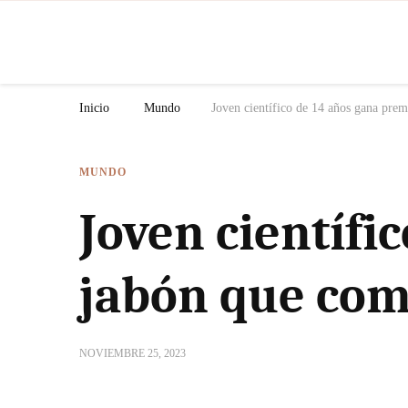
N
Inicio
Mundo
Joven científico de 14 años gana prem
MUNDO
Joven científi
jabón que comb
NOVIEMBRE 25, 2023