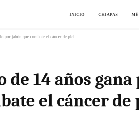
INICIO
CHIAPAS
MÉ
Minuto Chiapas
oticias de Chiapas, México y el Mundo
io por jabón que combate el cáncer de piel
co de 14 años gana
ate el cáncer de 