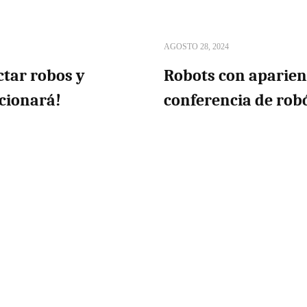
AGOSTO 28, 2024
ctar robos y
Robots con aparie
ncionará!
conferencia de rob