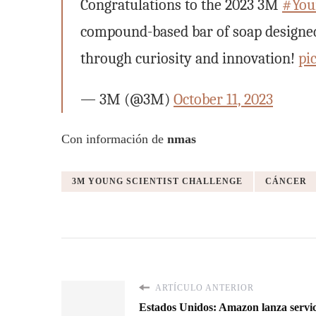
Congratulations to the 2023 3M
#You
compound-based bar of soap designed t
through curiosity and innovation!
pi
— 3M (@3M)
October 11, 2023
Con información de
nmas
3M YOUNG SCIENTIST CHALLENGE
CÁNCER
ARTÍCULO ANTERIOR
Estados Unidos: Amazon lanza servici