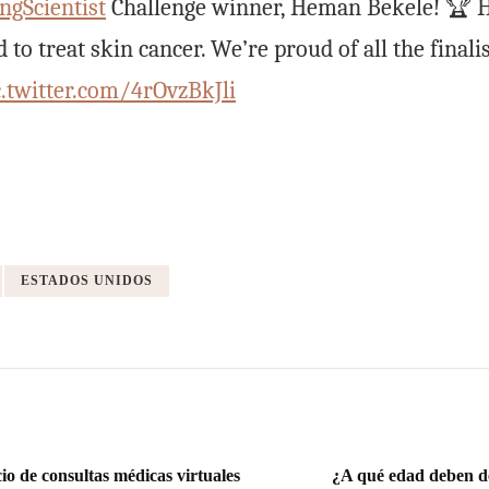
ngScientist
Challenge winner, Heman Bekele! 🏆 H
o treat skin cancer. We’re proud of all the finalis
c.twitter.com/4rOvzBkJli
ESTADOS UNIDOS
o de consultas médicas virtuales
¿A qué edad deben de