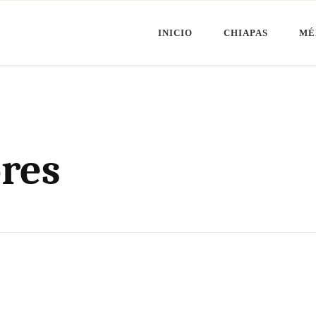
INICIO
CHIAPAS
MÉ
Minuto Chiapas
oticias de Chiapas, México y el Mundo
res